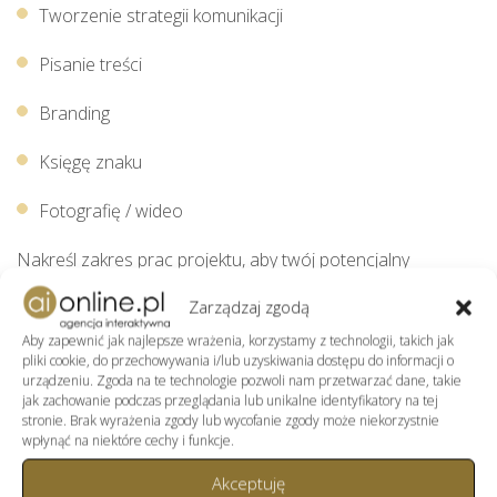
Tworzenie strategii komunikacji
Pisanie treści
Branding
Księgę znaku
Fotografię / wideo
Nakreśl zakres prac projektu, aby twój potencjalny
wykonawca mógł wziąć pod uwagę konkretne zadania,
Zarządzaj zgodą
które należy wykonać. Umożliwi im to przedstawienie
jaśniejszej wyceny.
Aby zapewnić jak najlepsze wrażenia, korzystamy z technologii, takich jak
pliki cookie, do przechowywania i/lub uzyskiwania dostępu do informacji o
urządzeniu. Zgoda na te technologie pozwoli nam przetwarzać dane, takie
5. Mapa strony
jak zachowanie podczas przeglądania lub unikalne identyfikatory na tej
stronie. Brak wyrażenia zgody lub wycofanie zgody może niekorzystnie
Mapa strony to przede wszystkim spis treści dla Twojej
wpłynąć na niektóre cechy i funkcje.
witryny. Powinien być zaprojektowany w taki sposób, aby
użytkownicy mogli szybko i łatwo znaleźć to, czego szukają.
Akceptuję