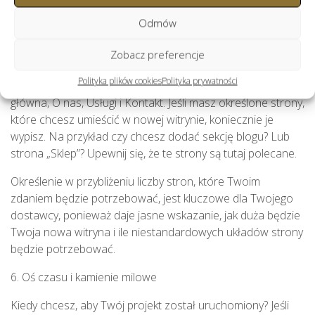
(User Experience (UX) jest kluczowym czynnikiem
Odmów
wpływającym na efektywność Twojej witryny i to często
powoduję decyzję użytkownika o pozostaniu lub
Zobacz preferencje
opuszczeniu w ciągu kilku sekund).
Polityka plików cookies
Polityka prywatności
Utwórz ogólną mapę witryny, w tym strony takie jak Strona
główna, O nas, Usługi i Kontakt. Jeśli masz określone strony,
które chcesz umieścić w nowej witrynie, koniecznie je
wypisz. Na przykład czy chcesz dodać sekcję blogu? Lub
strona „Sklep”? Upewnij się, że te strony są tutaj polecane.
Określenie w przybliżeniu liczby stron, które Twoim
zdaniem będzie potrzebować, jest kluczowe dla Twojego
dostawcy, ponieważ daje jasne wskazanie, jak duża będzie
Twoja nowa witryna i ile niestandardowych układów strony
będzie potrzebować.
6. Oś czasu i kamienie milowe
Kiedy chcesz, aby Twój projekt został uruchomiony? Jeśli